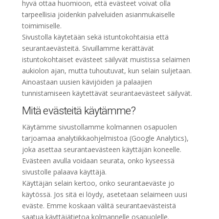
hyvä ottaa huomioon, että evästeet voivat olla
tarpeellisia joidenkin palveluiden asianmukaiselle
toimimiselle.
Sivustolla käytetään sekä istuntokohtaisia että
seurantaevästeitä. Sivuillamme kerättävät
istuntokohtaiset evästeet säilyvät muistissa selaimen
aukiolon ajan, mutta tuhoutuvat, kun selain suljetaan.
Ainoastaan uusien kävijöiden ja palaajien
tunnistamiseen käytettävät seurantaevästeet säilyvät.
Mitä evästeitä käytämme?
Käytämme sivustollamme kolmannen osapuolen
tarjoamaa analytiikkaohjelmistoa (Google Analytics),
joka asettaa seurantaevästeen käyttäjän koneelle.
Evästeen avulla voidaan seurata, onko kyseessä
sivustolle palaava käyttäjä.
Käyttäjän selain kertoo, onko seurantaeväste jo
käytössä. Jos sitä ei löydy, asetetaan selaimeen uusi
eväste. Emme koskaan välitä seurantaevästeistä
saatua käyttäjätietoa kolmannelle osapuolelle.